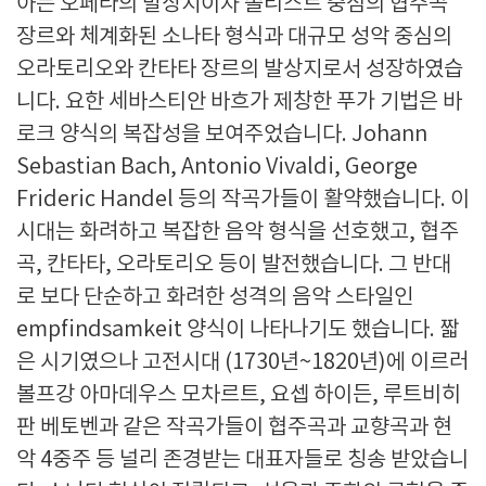
아는 오페라의 발상지이자 솔리스트 중심의 협주곡
장르와 체계화된 소나타 형식과 대규모 성악 중심의
오라토리오와 칸타타 장르의 발상지로서 성장하였습
니다. 요한 세바스티안 바흐가 제창한 푸가 기법은 바
로크 양식의 복잡성을 보여주었습니다. Johann
Sebastian Bach, Antonio Vivaldi, George
Frideric Handel 등의 작곡가들이 활약했습니다. 이
시대는 화려하고 복잡한 음악 형식을 선호했고, 협주
곡, 칸타타, 오라토리오 등이 발전했습니다. 그 반대
로 보다 단순하고 화려한 성격의 음악 스타일인
empfindsamkeit 양식이 나타나기도 했습니다. 짧
은 시기였으나 고전시대 (1730년~1820년)에 이르러
볼프강 아마데우스 모차르트, 요셉 하이든, 루트비히
판 베토벤과 같은 작곡가들이 협주곡과 교향곡과 현
악 4중주 등 널리 존경받는 대표자들로 칭송 받았습니