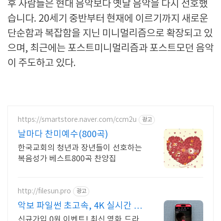
후 사람들은 현대 음악보다 옛날 음악을 다시 선호했
습니다. 20세기 중반부터 현재에 이르기까지 새로운
단순함과 복잡함을 지닌 미니멀리즘으로 확장되고 있
으며, 최근에는 포스트미니멀리즘과 포스트모던 음악
이 주도하고 있다.
https://smartstore.naver.com/ccm2u
광고
날마다 찬미예수(800곡)
한국교회의 청년과 장년들이 선호하는
복음성가 베스트800곡 찬양집
http://filesun.pro
광고
악보 파일썬 초고속, 4K 실시간 보
기!
신규가입 0원 이벤트! 최신 영화,드라